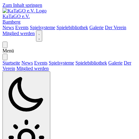
Zum Inhalt springen
KaTaGO e.V.
Bamberg
News
Events
Spielsysteme
Spielebibliothek
Galerie
Der Verein
Mitglied werden
Menü
Startseite
News
Events
Spielsysteme
Spielebibliothek
Galerie
Der
Verein
Mitglied werden