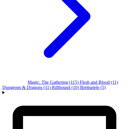
Alle Systeme
Magic: The Gathering
(115)
Flesh and Blood
(11)
Dungeons & Dragons
(11)
Riftbound
(10)
Brettspiele
(5)