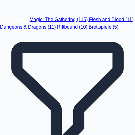
Alle Systeme
Magic: The Gathering
(115)
Flesh and Blood
(11)
Dungeons & Dragons
(11)
Riftbound
(10)
Brettspiele
(5)