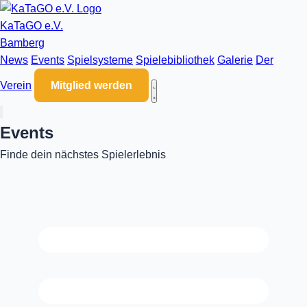
Zum Inhalt springen
KaTaGO e.V.
Bamberg
News
Events
Spielsysteme
Spielebibliothek
Galerie
Der
Verein
Mitglied werden
Events
Finde dein nächstes Spielerlebnis