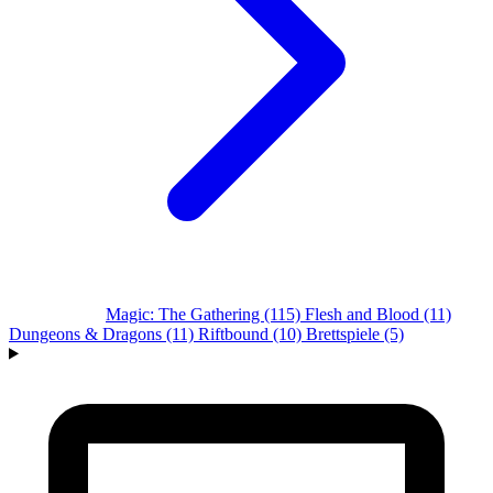
Alle Systeme
Magic: The Gathering
(115)
Flesh and Blood
(11)
Dungeons & Dragons
(11)
Riftbound
(10)
Brettspiele
(5)