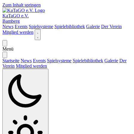
Zum Inhalt springen
KaTaGO e.V.
Bamberg
News
Events
Spielsysteme
Spielebibliothek
Galerie
Der Verein
Mitglied werden
Menü
Startseite
News
Events
Spielsysteme
Spielebibliothek
Galerie
Der
Verein
Mitglied werden