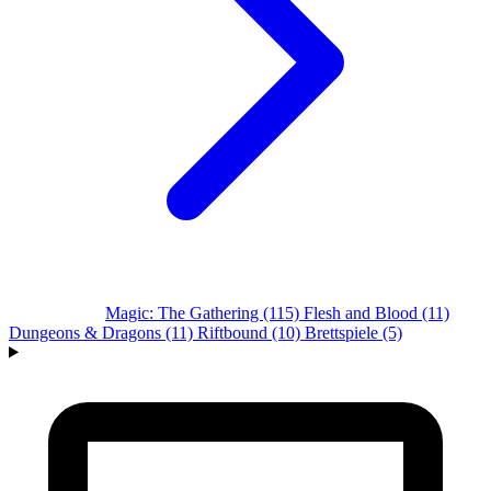
Alle Systeme
Magic: The Gathering
(115)
Flesh and Blood
(11)
Dungeons & Dragons
(11)
Riftbound
(10)
Brettspiele
(5)