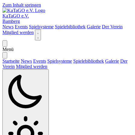
Zum Inhalt springen
KaTaGO e.V.
Bamberg
News
Events
Spielsysteme
Spielebibliothek
Galerie
Der Verein
Mitglied werden
Menü
Startseite
News
Events
Spielsysteme
Spielebibliothek
Galerie
Der
Verein
Mitglied werden