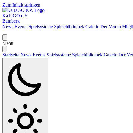
Zum Inhalt springen
KaTaGO e.V.
Bamberg
News
Events
Spielsysteme
Spielebibliothek
Galerie
Der Verein
Mitgl
Menü
Startseite
News
Events
Spielsysteme
Spielebibliothek
Galerie
Der Ver