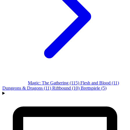
Alle Systeme
Magic: The Gathering
(115)
Flesh and Blood
(11)
Dungeons & Dragons
(11)
Riftbound
(10)
Brettspiele
(5)