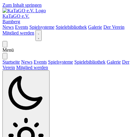
Zum Inhalt springen
KaTaGO e.V.
Bamberg
News
Events
Spielsysteme
Spielebibliothek
Galerie
Der Verein
Mitglied werden
Menü
Startseite
News
Events
Spielsysteme
Spielebibliothek
Galerie
Der
Verein
Mitglied werden