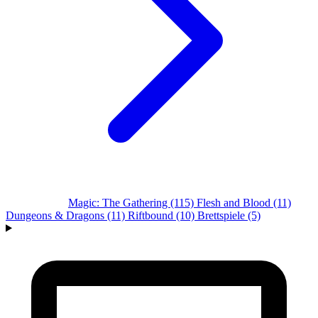
Alle Systeme
Magic: The Gathering
(115)
Flesh and Blood
(11)
Dungeons & Dragons
(11)
Riftbound
(10)
Brettspiele
(5)