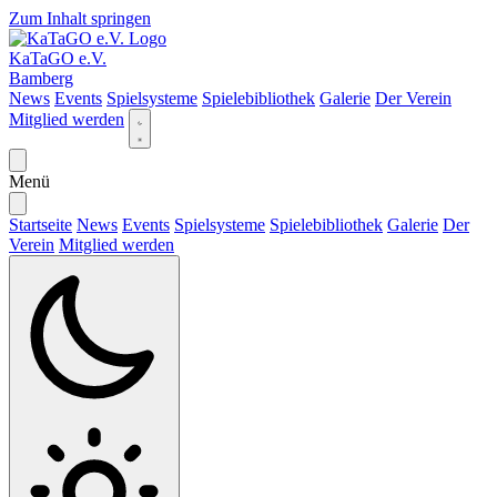
Zum Inhalt springen
KaTaGO e.V.
Bamberg
News
Events
Spielsysteme
Spielebibliothek
Galerie
Der Verein
Mitglied werden
Menü
Startseite
News
Events
Spielsysteme
Spielebibliothek
Galerie
Der
Verein
Mitglied werden