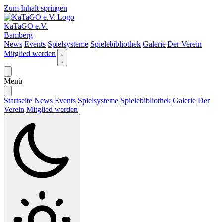
Zum Inhalt springen
KaTaGO e.V.
Bamberg
News
Events
Spielsysteme
Spielebibliothek
Galerie
Der Verein
Mitglied werden
Menü
Startseite
News
Events
Spielsysteme
Spielebibliothek
Galerie
Der
Verein
Mitglied werden