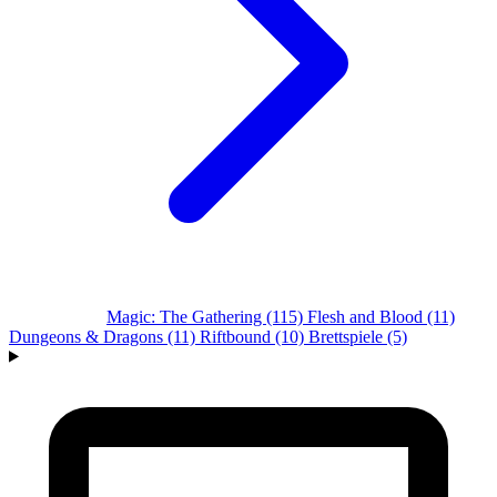
Alle Systeme
Magic: The Gathering
(115)
Flesh and Blood
(11)
Dungeons & Dragons
(11)
Riftbound
(10)
Brettspiele
(5)